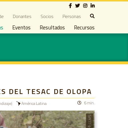
Social
ndary navigation
de
Donantes
Socios
Personas
as
Eventos
Resultados
Recursos
ÉS DEL TESAC DE OLOPA
6 min.
ndizaje)
América Latina
© CCAFS