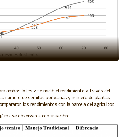
ara ambos lotes y se midió el rendimiento a través del
ta, número de semillas
p
or vainas y número de
p
lantas
com
p
araron los rendimientos con la
p
arcela del agricultor.
q/ mz se observan a continuación: