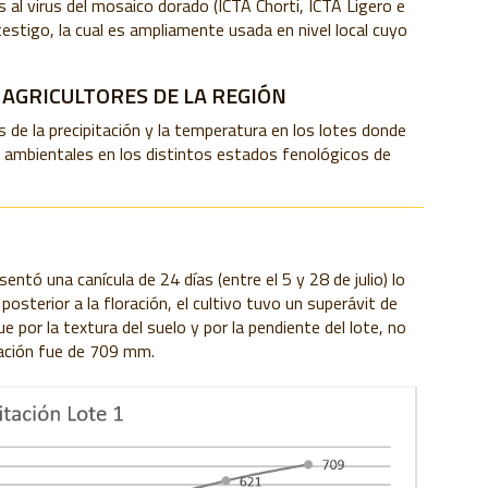
es al virus del mosaico dorado (ICTA Chorti, ICTA Ligero e
testigo, la cual es ampliamente usada en nivel local cuyo
AGRICULTORES DE LA REGIÓN
s de la precipitación y la temperatura en los lotes donde
s ambientales en los distintos estados fenológicos de
sentó una canícula de 24 días (entre el 5 y 2
8 de julio) lo
e
posterior a la floración, el cultivo tuvo un su
p
erávit de
que
p
or la textura del suelo y
p
or la
p
endiente del lote, no
itación fue de 709 mm.