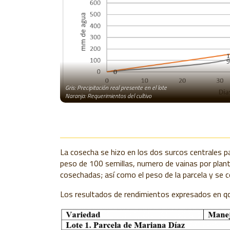
Gris: Precipitación real presente en el lote
Naranja: Requerimientos del cultivo
La cosecha se hizo en los dos surcos centrales p
p
eso de 100 semillas, numero de vainas
p
or
p
lan
cosechadas; así como el
p
eso de la parcela y se 
Los resultados de rendimientos ex
p
resados en q