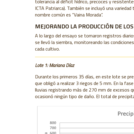
tolerancia al déficit hídrico, precoces y resistent
ICTA Patriarca). También se incluyó una variedad 
n
ombre común es “
Vaina Morada”.
MEJORANDO LA PRODUCCIÓN DE LOS 
A lo largo del ensayo se tomaron registros diario
se llevó la siembra, monitoreando las condicione
cada cultivo.
Lote 1: Mariana Díaz
Durante los primeros 35 días, en este lote se pre
que obligó a realizar 3 riegos de 5 mm.
En la fas
lluvias registrando más de 270 mm de excesos 
ocasionó ningún ti
p
o de daño. El total de precip