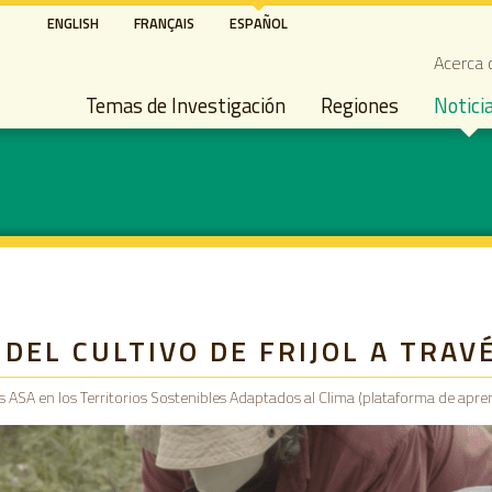
Pasar
ENGLISH
FRANÇAIS
ESPAÑOL
al
Seco
Acerca 
contenido
Main navigation
principal
Temas de Investigación
Regiones
Notici
DEL CULTIVO DE FRIJOL A TRAV
as ASA en los Territorios Sostenibles Adaptados al Clima (plataforma de apre