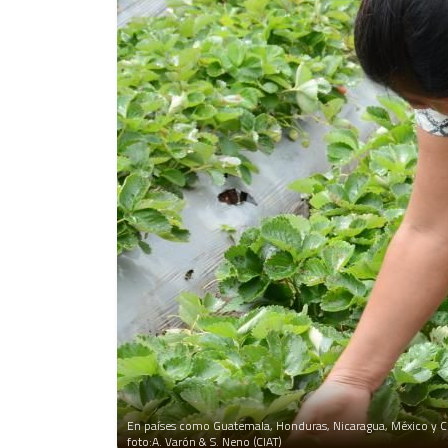
En países como Guatemala, Honduras, Nicaragua, México y C
foto:A. Varón & S. Neno (CIAT)