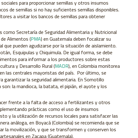
sociales para proporcionar semillas y otros insumos
ancos de semillas si no hay suficientes semillas disponibles.
ltores a visitar los bancos de semillas para obtener
es como Secretaría de Seguridad Alimentaria y Nutricional
 de Alimentos (
PMA
) en Guatemala deben focalizar su
l que pueden agudizarse por la situación de aislamiento.
tán, Esquipulas y Chiquimula. De igual forma, se debe
alimentos para informar a los productores sobre estas
cultura y Desarrollo Rural (
MADR
), en Colombia monitorea
n las centrales mayoristas del país. Por último, se
ra garantizar la seguridad alimentaria. En Somotillo
son: la mandioca, la batata, el pipián, el ayote y los
acer frente a la falta de acceso a fertilizantes y otros
implementando prácticas como el uso de insumos
to y la utilización de recursos locales para satisfacer las
manera análoga, en Boyacá (Colombia) se recomienda que se
ar la movilización, y que se transformen y conserven los
 artesanales en Zacapa (Guatemala).