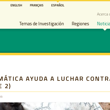
Pasar
ENGLISH
FRANÇAIS
ESPAÑOL
al
Seco
Acerca 
contenido
Main navigation
principal
Temas de Investigación
Regiones
Notici
ÁTICA AYUDA A LUCHAR CONTRA
 2)
na