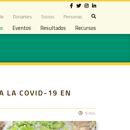
Social
ndary navigation
de
Donantes
Socios
Personas
as
Eventos
Resultados
Recursos
 LA COVID-19 EN
5 min.