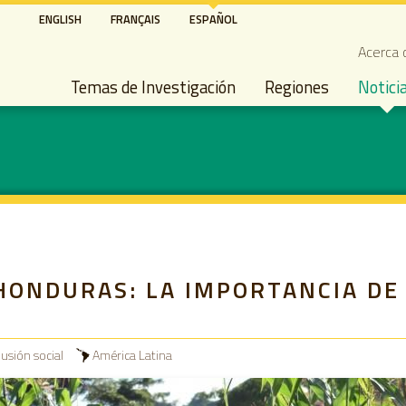
Pasar
ENGLISH
FRANÇAIS
ESPAÑOL
al
Seco
Acerca 
contenido
Main navigation
principal
Temas de Investigación
Regiones
Notici
HONDURAS: LA IMPORTANCIA DE
usión social
América Latina