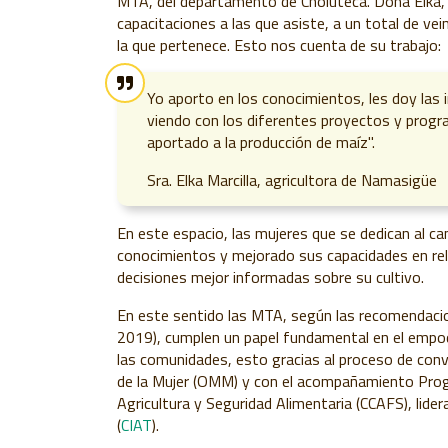
MTA, del departamento de Choluteca. Doña Elka, e
capacitaciones a las que asiste, a un total de ve
la que pertenece. Esto nos cuenta de su trabajo:
Yo aporto en los conocimientos, les doy las
viendo con los diferentes proyectos y progr
aportado a la producción de maíz".
Sra. Elka Marcilla, agricultora de Namasigüe
En este espacio, las mujeres que se dedican al
conocimientos y mejorado sus capacidades en rela
decisiones mejor informadas sobre su cultivo.
En este sentido las MTA, según las recomendaci
2019), cumplen un papel fundamental en el empoder
las comunidades, esto gracias al proceso de convo
de la Mujer (OMM) y con el acompañamiento Prog
Agricultura y Seguridad Alimentaria (CCAFS), lider
(
CIAT
).