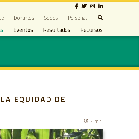
Social
ndary navigation
de
Donantes
Socios
Personas
as
Eventos
Resultados
Recursos
 LA EQUIDAD DE
4 min.