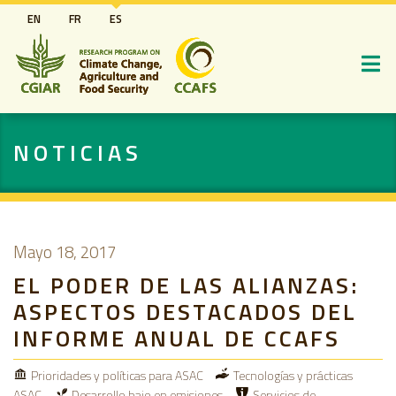
Pasar
EN
FR
ES
al
contenido
principal
NOTICIAS
Mayo 18, 2017
EL PODER DE LAS ALIANZAS:
ASPECTOS DESTACADOS DEL
INFORME ANUAL DE CCAFS
Prioridades y políticas para ASAC
Tecnologías y prácticas
ASAC
Desarrollo bajo en emisiones
Servicios de