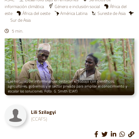
información climática
Género e inclusión social
África del
este
África del oeste
América Latina
Sureste de Asia
Sur de Asia
5 min.
Las historias del informe anual destacan el trabajo con científicos,
agricultores, gobiernos y el sector privado para ampliar el conocimiento y
escalar las soluciones. Foto: G. Smith (CIAT)
Lili Szilagyi
(CCAFS)