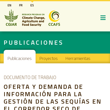
Pasar
EN
FR
ES
al
contenido
principal
PUBLICACIONES
Main navigation
Publicaciones
Proyectos
Herramientas
DOCUMENTO DE TRABAJO
OFERTA Y DEMANDA DE
INFORMACIÓN PARA LA
GESTIÓN DE LAS SEQUÍAS EN
EL CORREDOR SECO DE