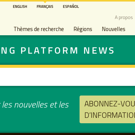
Aller
ENGLISH
FRANÇAIS
ESPAÑOL
au
Secon
A propos
contenu
Main navigation
principal
Thèmes de recherche
Régions
Nouvelles
ING PLATFORM NEWS
les nouvelles et les
ABONNEZ-VOUS
D’INFORMATIO