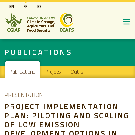
Aller
EN
FR
ES
au
contenu
principal
PUBLICATIONS
Main navigation
Publications
Projets
Outils
PRÉSENTATION
PROJECT IMPLEMENTATION
PLAN: PILOTING AND SCALING
OF LOW EMISSION
DEVELOPMENT OPTIONS IN