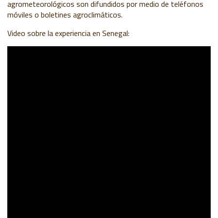
agrometeorológicos son difundidos por medio de teléfonos
móviles o boletines agroclimáticos.
Video sobre la experiencia en Senegal
:
CORRIENDO LA VOZ
El enfoque de los TeSAC es altamente adaptable, y hay un
amplio margen para el aprendizaje de lo que funciona en un