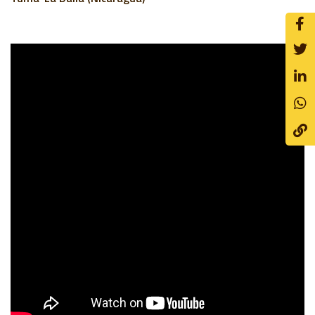
Dentro de este enfoque, también se trabaja con las
organizaciones de productores a las que están vinculados los
pequeños productores con el fin de mejorar el acceso a
mercados, se analiza la capacidad adaptativa de l
os territorios
ante el cambio y la variabilidad climática y se trabaja con
plataformas territoriales y locales e instituciones
gubernamentales en el fortalecimiento de la gobernanza