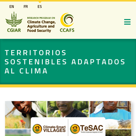
Pasar
EN
FR
ES
al
contenido
principal
TERRITORIOS
SOSTENIBLES ADAPTADOS
AL CLIMA