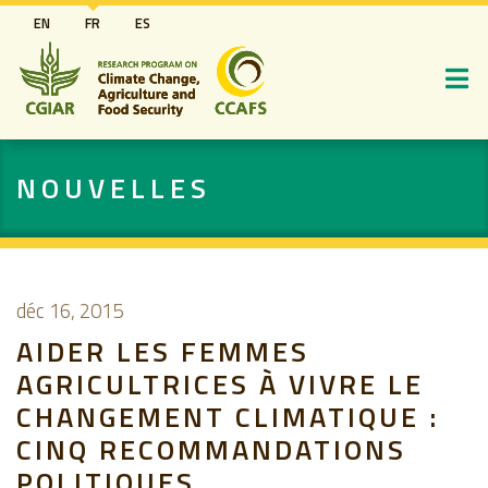
Aller
EN
FR
ES
au
contenu
principal
NOUVELLES
déc 16, 2015
AIDER LES FEMMES
AGRICULTRICES À VIVRE LE
CHANGEMENT CLIMATIQUE :
CINQ RECOMMANDATIONS
POLITIQUES