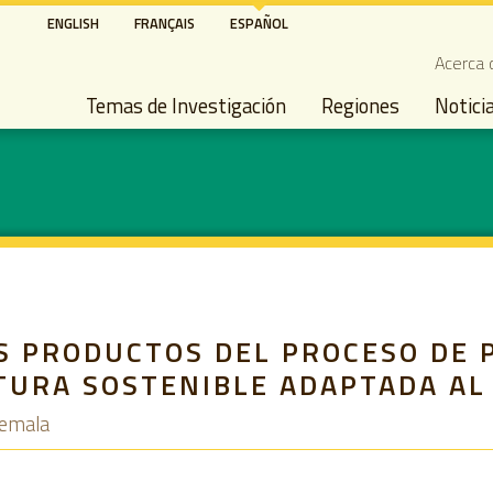
Pasar
ENGLISH
FRANÇAIS
ESPAÑOL
al
Seco
Acerca 
contenido
Main navigation
principal
Temas de Investigación
Regiones
Notici
OS PRODUCTOS DEL PROCESO DE 
TURA SOSTENIBLE ADAPTADA AL
temala