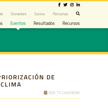
Social
ndary navigation
de
Donantes
Socios
Personas
as
Eventos
Resultados
Recursos
PRIORIZACIÓN DE
 CLIMA
ADD TO CALENDAR