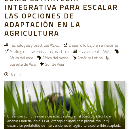
INTEGRATIVA PARA ESCALAR
LAS OPCIONES DE
ADAPTACIÓN EN LA
AGRICULTURA
Tecnologías y prácticas ASAC
Desarrollo bajo en emisiones
Scaling up low emissions practices
Escalamiento ASAC
África del este
África del oeste
América Latina
Sureste de Asia
Sur de Asia
6 min.
Una mujer con una nueva cosecha de arroz en el pueblo de Gorita, en
Andhra Pradesh, India. CCAFS trabaja en India para probar, evaluar y
desarrollar portafolios de intervenciones en agricultura sostenible adaptada