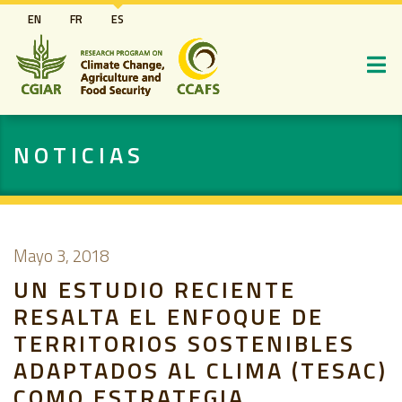
Pasar
EN
FR
ES
al
contenido
principal
NOTICIAS
Mayo 3, 2018
UN ESTUDIO RECIENTE
RESALTA EL ENFOQUE DE
TERRITORIOS SOSTENIBLES
ADAPTADOS AL CLIMA (TESAC)
COMO ESTRATEGIA