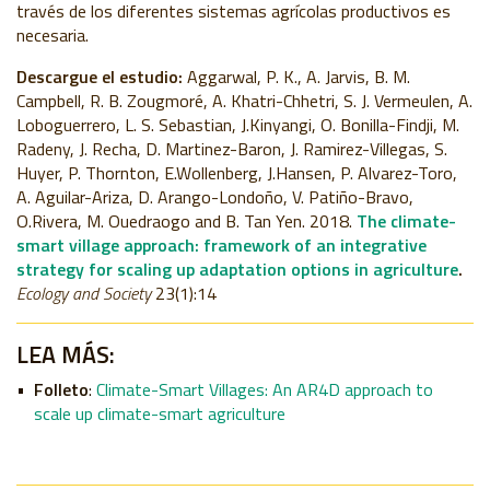
través de los diferentes sistemas agrícolas productivos es
necesaria.
Descargue el estudio:
Aggarwal, P. K., A. Jarvis, B. M.
Campbell, R. B. Zougmoré, A. Khatri-Chhetri, S. J. Vermeulen, A.
Loboguerrero, L. S. Sebastian, J.Kinyangi, O. Bonilla-Findji, M.
Radeny, J. Recha, D. Martinez-Baron, J. Ramirez-Villegas, S.
Huyer, P. Thornton, E.Wollenberg, J.Hansen, P. Alvarez-Toro,
A. Aguilar-Ariza, D. Arango-Londoño, V. Patiño-Bravo,
O.Rivera, M. Ouedraogo and B. Tan Yen. 2018.
The climate-
smart village approach: framework of an integrative
strategy for scaling up adaptation options in agriculture
.
Ecology and Society
23(1):14
LEA MÁS:
Folleto
:
Climate-Smart Villages: An AR4D approach to
scale up climate-smart agriculture