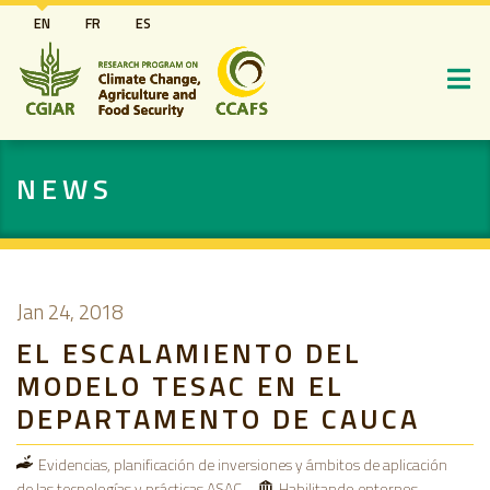
Skip
EN
FR
ES
to
main
content
NEWS
Jan 24, 2018
EL ESCALAMIENTO DEL
MODELO TESAC EN EL
DEPARTAMENTO DE CAUCA
Evidencias, planificación de inversiones y ámbitos de aplicación
de las tecnologías y prácticas ASAC
Habilitando entornos