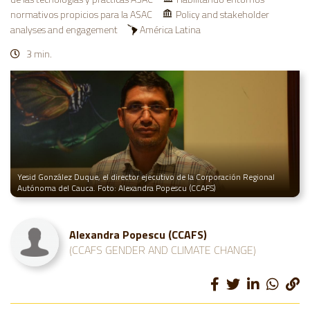
normativos propicios para la ASAC
Policy and stakeholder
analyses and engagement
América Latina
3 min.
Yesid González Duque, el director ejecutivo de la Corporación Regional
Autónoma del Cauca. Foto: Alexandra Popescu (CCAFS)
Alexandra Popescu (CCAFS)
(CCAFS GENDER AND CLIMATE CHANGE)