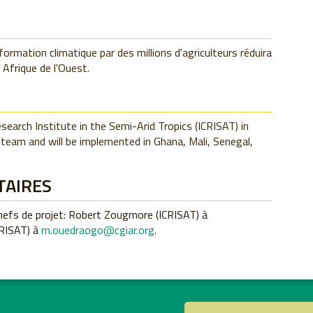
information climatique par des millions d'agriculteurs réduira
 Afrique de l'Ouest.
esearch Institute in the Semi-Arid Tropics (ICRISAT) in
team and will be implemented in Ghana, Mali, Senegal,
TAIRES
chefs de projet: Robert Zougmore (ICRISAT) à
RISAT) à
m.ouedraogo@cgiar.org
.