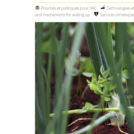
Priorités et politiques pour l'AIC
Technologies et
and mechanisms for scaling up
Services climatiques