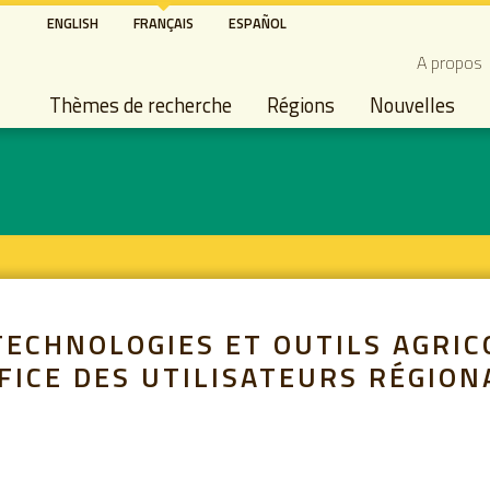
Aller
ENGLISH
FRANÇAIS
ESPAÑOL
au
Secon
A propos
contenu
Main navigation
principal
Thèmes de recherche
Régions
Nouvelles
 TECHNOLOGIES ET OUTILS AGRI
FICE DES UTILISATEURS RÉGION