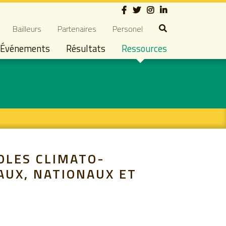
Social
dary navigation
Bailleurs
Partenaires
Personel
Événements
Résultats
Ressources
COLES CLIMATO-
AUX, NATIONAUX ET