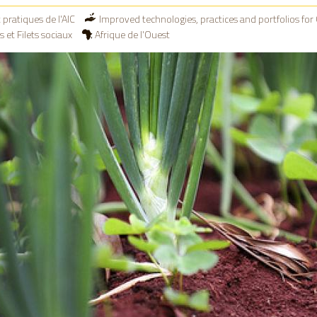
 pratiques de l'AIC
Improved technologies, practices and portfolios for
 et Filets sociaux
Afrique de l'Ouest