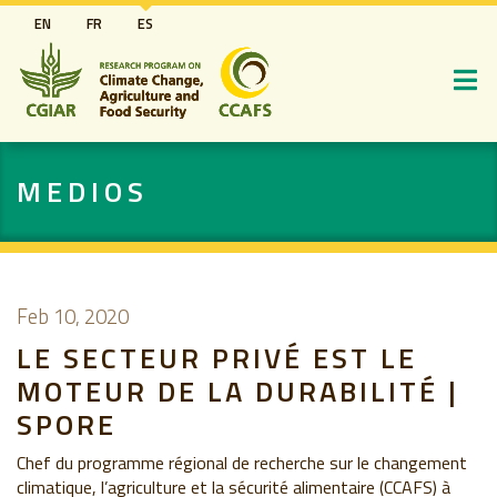
Pasar
EN
FR
ES
al
contenido
principal
MEDIOS
Feb 10, 2020
LE SECTEUR PRIVÉ EST LE
MOTEUR DE LA DURABILITÉ |
SPORE
Chef du programme régional de recherche sur le changement
climatique, l’agriculture et la sécurité alimentaire (CCAFS) à