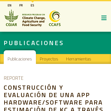
Pasar
EN
FR
ES
al
contenido
principal
PUBLICACIONES
Main navigation
Publicaciones
Proyectos
Herramientas
REPORTE
CONSTRUCCIÓN Y
EVALUACIÓN DE UNA APP
HARDWARE/SOFTWARE PARA
ESTIMACIÓN DE KC A TRAVÉS