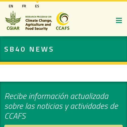
Pasar
EN
FR
ES
al
contenido
principal
SB40 NEWS
Recibe información actualizada
sobre las noticias y actividades de
CCAFS