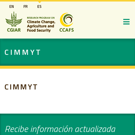
Pasar
EN
FR
ES
al
contenido
principal
CIMMYT
CIMMYT
Recibe información actualizada