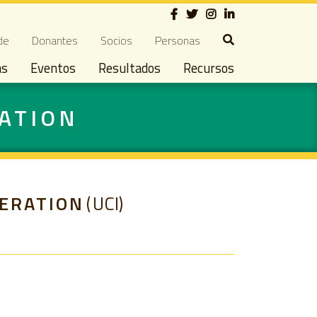
Social
ndary navigation
de
Donantes
Socios
Personas
as
Eventos
Resultados
Recursos
ATION
PERATION
UCI