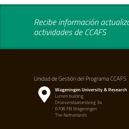
Recibe información actualiza
actividades de CCAFS
Unidad de Gestión del Programa CCAFS
Wageningen University & Research
Lumen building
Droevendaalsesteeg 3a
6708 PB Wageningen
The Netherlands