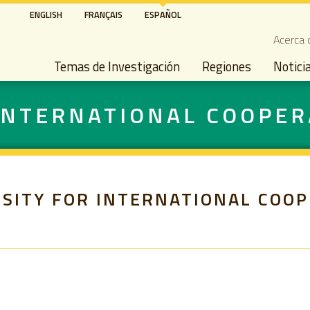
Pasar
ENGLISH
FRANÇAIS
ESPAÑOL
al
Seco
Acerca 
contenido
Main navigation
principal
Temas de Investigación
Regiones
Notici
 INTERNATIONAL COOPER
SITY FOR INTERNATIONAL COO