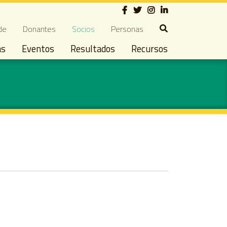
Social
ndary navigation
de
Donantes
Socios
Personas
as
Eventos
Resultados
Recursos