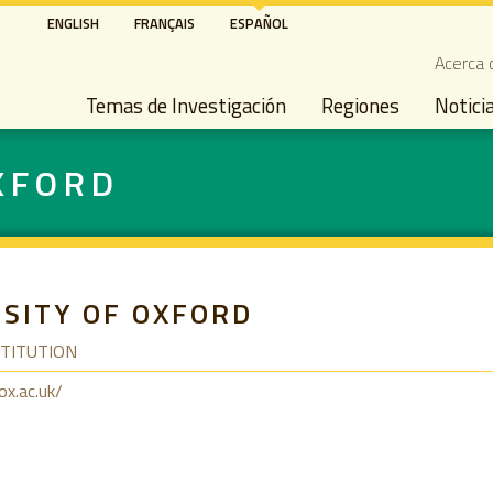
Pasar
ENGLISH
FRANÇAIS
ESPAÑOL
al
Seco
Acerca 
contenido
Main navigation
principal
Temas de Investigación
Regiones
Notici
XFORD
SITY OF OXFORD
STITUTION
ox.ac.uk/