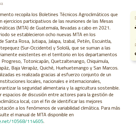
na
mento recopila los Boletines Técnicos Agroclimáticos que
 ejercicios participativos de las reuniones de las Mesas
máticas (MTA) de Guatemala, llevadas a cabo en 2021.
riodo se establecieron ocho nuevas MTA en los
 Santa Rosa, Jutiapa, Jalapa, Izabal, Petén, Escuintla,
tepequez (Sur-Occidente) y Sololá, que se suman a las
iamente existentes en el territorio en los departamentos
l Progreso, Totonicapán, Quetzaltenango, Chiquimula,
rapáz, Baja Verapáz, Quiché, Huehuetenango y San Marcos.
izadas es realizada gracias al esfuerzo conjunto de un
nstituciones locales, nacionales e internacionales,
ntizar la seguridad alimentaria y la agricultura sostenible.
 espacios de discusión entre actores para la gestión de
limática local, con el fin de identificar las mejores
ptación a los fenómenos de variabilidad climática. Para más
ulte el manual de MTA disponible en
dle.net/10568/114605
.