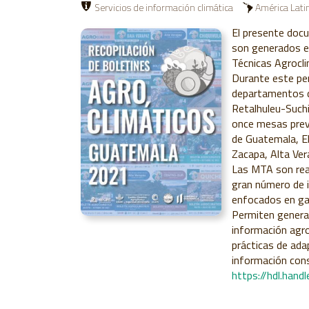
Servicios de información climática
América Lati
El presente docu
son generados en
Técnicas Agrocli
Durante este pe
departamentos de
Retalhuleu-Suchi
once mesas prev
de Guatemala, E
Zacapa, Alta Ve
Las MTA son real
gran número de i
enfocados en gara
Permiten generar
información agroc
prácticas de ada
información cons
https://hdl.han