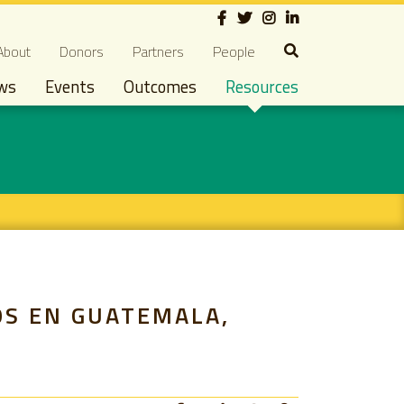
Social
econdary navigation
About
Donors
Partners
People
ws
Events
Outcomes
Resources
OS EN GUATEMALA,