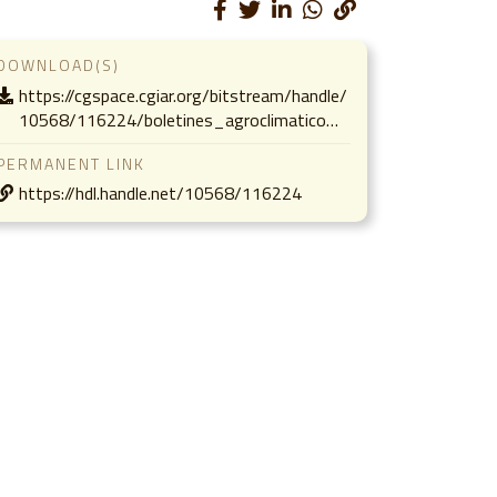
DOWNLOAD(S)
https://cgspace.cgiar.org/bitstream/handle/
10568/116224/boletines_agroclimatico…
PERMANENT LINK
https://hdl.handle.net/10568/116224