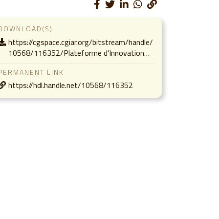
DOWNLOAD(S)
https://cgspace.cgiar.org/bitstream/handle/
10568/116352/Plateforme d'Innovation…
PERMANENT LINK
https://hdl.handle.net/10568/116352