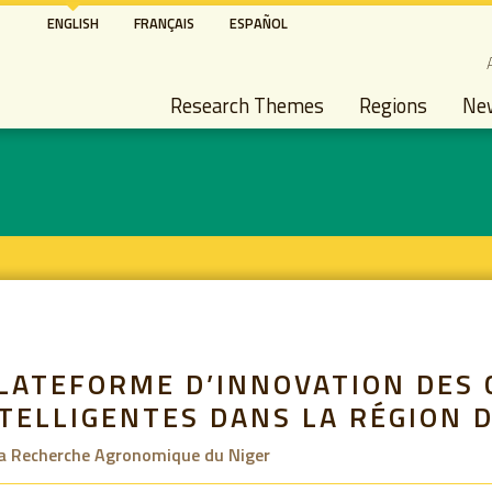
Skip
ENGLISH
FRANÇAIS
ESPAÑOL
to
S
main
Main navigation
content
Research Themes
Regions
Ne
PLATEFORME D’INNOVATION DES 
TELLIGENTES DANS LA RÉGION D
 la Recherche Agronomique du Niger