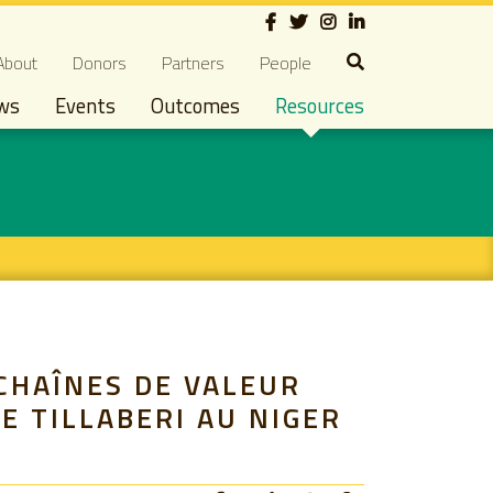
Social
econdary navigation
About
Donors
Partners
People
ws
Events
Outcomes
Resources
CHAÎNES DE VALEUR
E TILLABERI AU NIGER