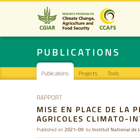
PUBLICATIONS
Main navigation
Publications
Projects
Tools
RAPPORT
MISE EN PLACE DE LA 
AGRICOLES CLIMATO-IN
Published on
2021-09
by
Institut National de