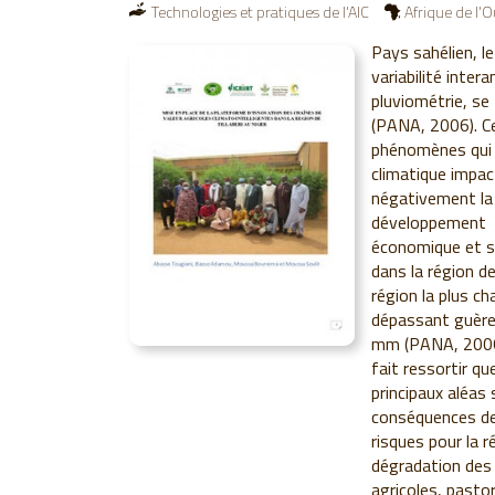
Technologies et pratiques de l'AIC
Afrique de l'
Pays sahélien, le
variabilité intera
pluviométrie, se
(PANA, 2006). C
phénomènes qui 
climatique impa
négativement la 
développement
économique et so
dans la région de 
région la plus c
dépassant guèr
mm (PANA, 2006).
fait ressortir qu
principaux aléas
conséquences d
risques pour la 
dégradation des 
agricoles, pasto