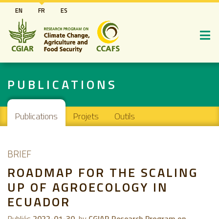
Aller
EN
FR
ES
au
contenu
principal
PUBLICATIONS
Main navigation
Publications
Projets
Outils
BRIEF
ROADMAP FOR THE SCALING
UP OF AGROECOLOGY IN
ECUADOR
Publiés
2022-01-30
by
CGIAR Research Program on