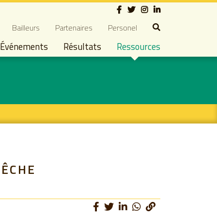
Social
dary navigation
Bailleurs
Partenaires
Personel
Événements
Résultats
Ressources
PÊCHE