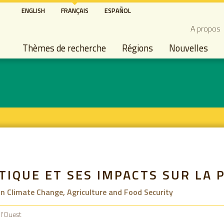
Aller
ENGLISH
FRANÇAIS
ESPAÑOL
au
Secon
A propos
contenu
Main navigation
principal
Thèmes de recherche
Régions
Nouvelles
IQUE ET SES IMPACTS SUR LA 
 Climate Change, Agriculture and Food Security
 l'Ouest