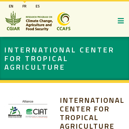
Aller
EN
FR
ES
au
contenu
principal
INTERNATIONAL CENTER
FOR TROPICAL
AGRICULTURE
INTERNATIONAL
CENTER FOR
TROPICAL
AGRICULTURE