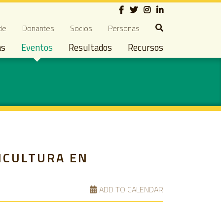
Social
ndary navigation
de
Donantes
Socios
Personas
as
Eventos
Resultados
Recursos
RICULTURA EN
ADD TO CALENDAR