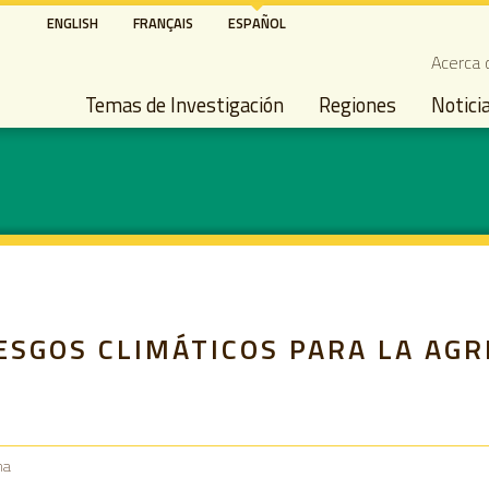
Pasar
ENGLISH
FRANÇAIS
ESPAÑOL
al
Seco
Acerca 
contenido
Main navigation
principal
Temas de Investigación
Regiones
Notici
IESGOS CLIMÁTICOS PARA LA AG
na