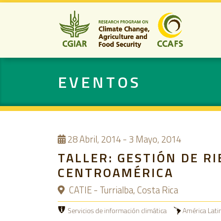
EVENTOS
28
Abril, 2014
-
3 Mayo, 2014
TALLER: GESTIÓN DE R
CENTROAMÉRICA
CATIE - Turrialba, Costa Rica
Servicios de información climática
América Lati