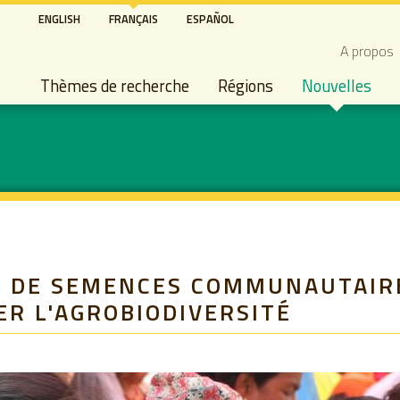
Aller
ENGLISH
FRANÇAIS
ESPAÑOL
au
Secon
A propos
contenu
Main navigation
principal
Thèmes de recherche
Régions
Nouvelles
S DE SEMENCES COMMUNAUTAIR
R L'AGROBIODIVERSITÉ