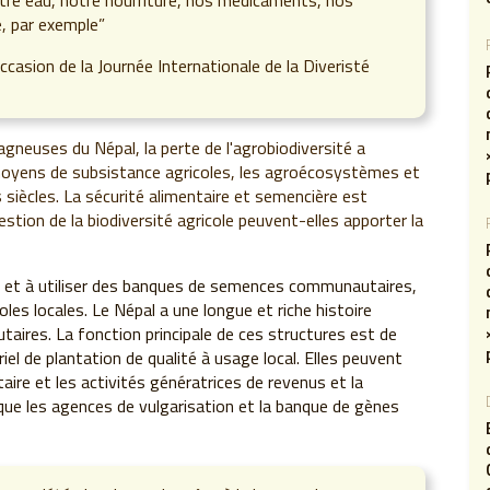
re eau, notre nourriture, nos médicaments, nos
, par exemple”
ccasion de la Journée Internationale de la Diveristé
agneuses du Népal, la perte de l'agrobiodiversité a
oyens de subsistance agricoles, les agroécosystèmes et
s siècles. La sécurité alimentaire et semencière est
ion de la biodiversité agricole peuvent-elles apporter la
ir et à utiliser des banques de semences communautaires,
les locales. Le Népal a une longue et riche histoire
ires. La fonction principale de ces structures est de
el de plantation de qualité à usage local. Elles peuvent
re et les activités génératrices de revenus et la
 que les agences de vulgarisation et la banque de gènes