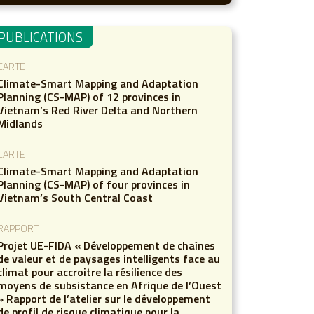
PUBLICATIONS
CARTE
Climate-Smart Mapping and Adaptation
Planning (CS-MAP) of 12 provinces in
Vietnam’s Red River Delta and Northern
Midlands
CARTE
Climate-Smart Mapping and Adaptation
Planning (CS-MAP) of four provinces in
Vietnam’s South Central Coast
RAPPORT
Projet UE-FIDA « Développement de chaînes
de valeur et de paysages intelligents face au
climat pour accroitre la résilience des
moyens de subsistance en Afrique de l’Ouest
» Rapport de l’atelier sur le développement
de profil de risque climatique pour la