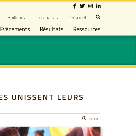
Social
dary navigation
Bailleurs
Partenaires
Personel
Événements
Résultats
Ressources
ES UNISSENT LEURS
6 min.