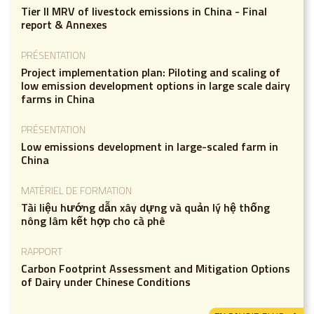
Tier II MRV of livestock emissions in China - Final
report & Annexes
PRÉSENTATION
Project implementation plan: Piloting and scaling of
low emission development options in large scale dairy
farms in China
PRÉSENTATION
Low emissions development in large-scaled farm in
China
MATÉRIEL DE FORMATION
Tài liệu hướng dẫn xây dựng và quản lý hệ thống
nông lâm kết hợp cho cà phê
RAPPORT
Carbon Footprint Assessment and Mitigation Options
of Dairy under Chinese Conditions