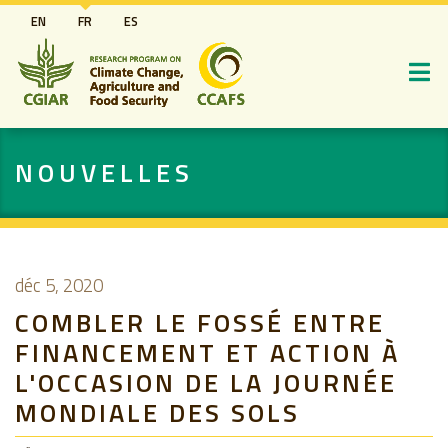
Aller
EN
FR
ES
au
contenu
principal
NOUVELLES
déc 5, 2020
COMBLER LE FOSSÉ ENTRE
FINANCEMENT ET ACTION À
L'OCCASION DE LA JOURNÉE
MONDIALE DES SOLS