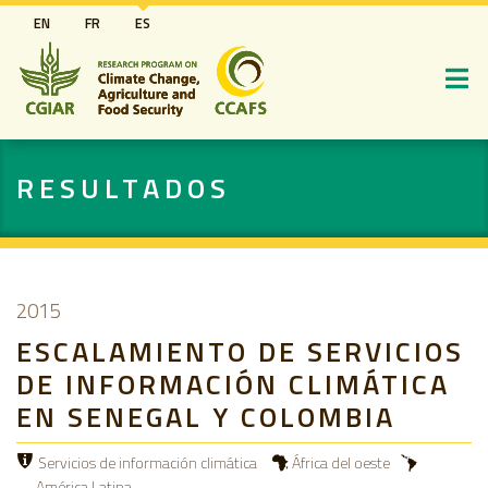
Pasar
EN
FR
ES
al
contenido
principal
RESULTADOS
2015
ESCALAMIENTO DE SERVICIOS
DE INFORMACIÓN CLIMÁTICA
EN SENEGAL Y COLOMBIA
Servicios de información climática
África del oeste
América Latina