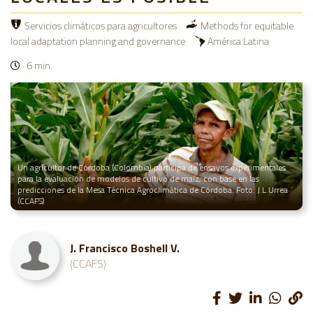
Servicios climáticos para agricultores
Methods for equitable
local adaptation planning and governance
América Latina
6 min.
Un agricultor de Córdoba (Colombia) participa de ensayos experimentales
para la evaluación de modelos de cultivo de maíz, con base en las
predicciones de la Mesa Técnica Agroclimática de Córdoba. Foto: J.L.Urrea
(CCAFS)
J. Francisco Boshell V.
(CCAFS)