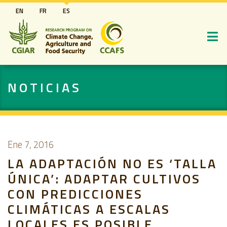
Pasar
EN
FR
ES
al
contenido
principal
NOTICIAS
Ene 7, 2016
LA ADAPTACIÓN NO ES ‘TALLA
ÚNICA’: ADAPTAR CULTIVOS
CON PREDICCIONES
CLIMÁTICAS A ESCALAS
LOCALES ES POSIBLE